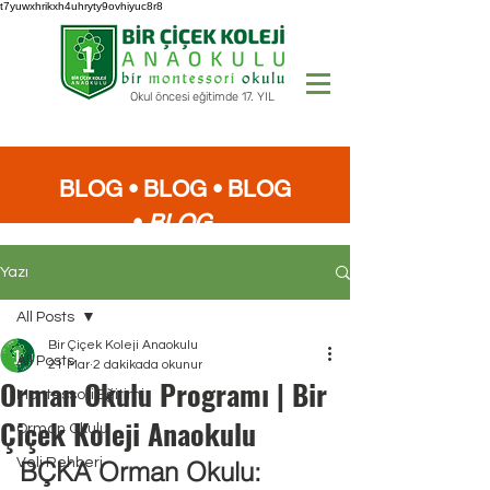
t7yuwxhrikxh4uhryty9ovhiyuc8r8
Okul öncesi eğitimde 17. YIL
BLOG • BLOG
•
BLOG
•
BLOG
Yazı
All Posts
Bir Çiçek Koleji Anaokulu
All Posts
21 Mar
2 dakikada okunur
Orman Okulu Programı | Bir
Montessori Eğitimi
Çiçek Koleji Anaokulu
Orman Okulu
Veli Rehberi
BÇKA Orman Okulu: 