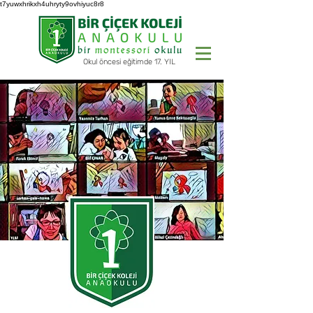
t7yuwxhrikxh4uhryty9ovhiyuc8r8
Okul öncesi eğitimde 17. YIL