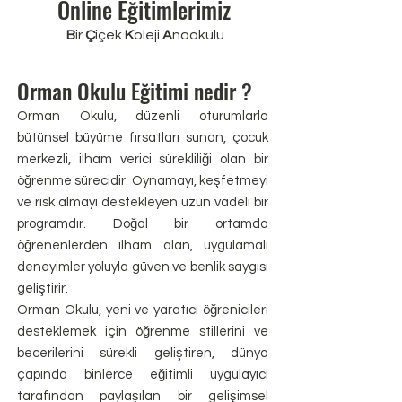
Online Eğitimlerimiz
B
ir
Ç
içek
K
oleji
A
naokulu
Orman Okulu Eğitimi nedir ?
Orman Okulu, düzenli oturumlarla
bütünsel büyüme fırsatları sunan, çocuk
merkezli, ilham verici
sürekliliği olan
bir
öğrenme sürecidir. Oynamayı, keşfetmeyi
ve risk almayı destekleyen uzun vadeli bir
programdır. Doğal bir ortamda
öğrenenlerden ilham alan, uygulamalı
deneyimler yoluyla güven ve benlik saygısı
geliştirir.
Orman Okulu, yeni ve yaratıcı öğrenicileri
desteklemek için öğrenme stillerini ve
becerilerini sürekli geliştiren, dünya
çapında binlerce eğitimli uygulayıcı
tarafından paylaşılan bir gelişimsel