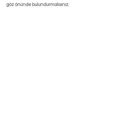
göz önünde bulundurmalısınız.
İletişim Bilgilerimiz
Adresimiz
Aydınlı Mah. Gürpınar Cad. Bahçeler Sk.
No:45 Tuzla - İstanbul
Telefonlarımız
0216 393 54 57
0555 103 54 57
eposta@bircicekkoleji.com