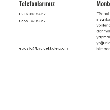
Telefonlarımız
Monte
“Temel k
0216 393 54 57
insanlar
0555 103 54 57
yönlend
dönmeli
yapmalı
yoğunla
eposta@bircicekkoleji.com
bilmece