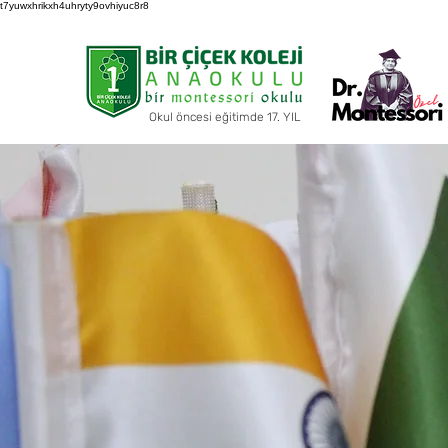
t7yuwxhrikxh4uhryty9ovhiyuc8r8
Okul öncesi eğitimde 17. YIL