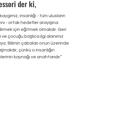
ssori der ki,
aygımız, insanlığı - tüm ulusların
ını - ortak hedefler arayışına
irmek için eğitmek olmalıdır. Geri
 ve çocuğu başlıca ilgi alanımız
yız. Bilimin çabaları onun üzerinde
şmalıdır, çünkü o insanlığın
lerinin kaynağı ve anahtarıdır.”