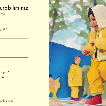
urabilirsiniz
şime
oyad
nsiyet