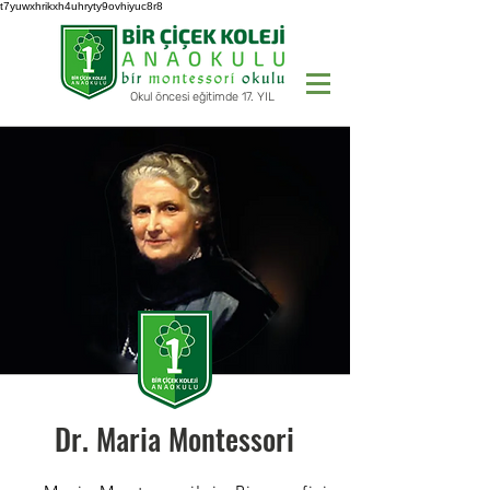
t7yuwxhrikxh4uhryty9ovhiyuc8r8
Okul öncesi eğitimde 17. YIL
Dr. Maria Montessori