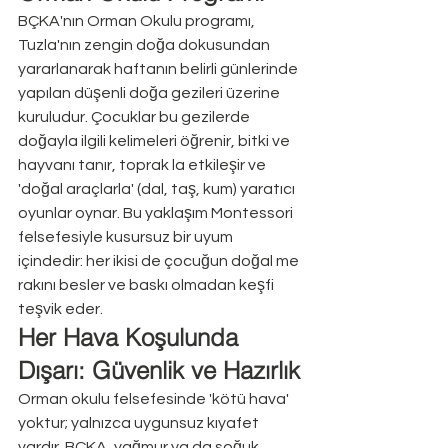
BÇKA'nın Orman Okulu programı, 
Tuzla'nın zengin doğa dokusundan 
yararlanarak haftanın belirli günlerinde 
yapılan düşenli doğa gezileri üzerine 
kuruludur. Çocuklar bu gezilerde 
doğayla ilgili kelimeleri öğrenir, bitki ve 
hayvanı tanır, toprak la etkileşir ve 
'doğal araçlarla' (dal, taş, kum) yaratıcı 
oyunlar oynar. Bu yaklaşım Montessori 
felsefesiyle kusursuz bir uyum 
içindedir: her ikisi de çocuğun doğal me 
rakını besler ve baskı olmadan keşfi 
teşvik eder.
Her Hava Koşulunda 
Dışarı: Güvenlik ve Hazırlık
Orman okulu felsefesinde 'kötü hava' 
yoktur; yalnızca uygunsuz kıyafet 
vardır. BÇKA, yağmur ya da soğuk 